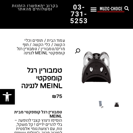
03-
בקרוב יתאפשרו הזמנות
ומשלוחים מהאתר
731-
5253
לימוד נגינה
תופים יד שנייה
תופים וכלי הקשה
כלי קשת וכלי נשיפה
אולפן, הגברה ומגברים
אורגנים, פסנתרים ומקלדות
גיטרות וכלי מיתר
ציוד למוזיקאים
המדריך לבחירת הגיטרה הראשונה שלך – כל מה שצריך לדעת!
עמוד הבית
/
תופים וכלי
הקשה
/
כלי הקשה
/
תוף
מרים/טמבורין
/ טמבורין רגל
קומפקטי MEINL לנגינה
טמבורין רגל
קומפקטי
MEINL לנגינה
פתח סרג
₪
75
טמבורין רגל קומפקטי מבית
MEINL
הוסיפו ניצוץ קצבי להופעה –
בלי להרים ידיים ! קל משקל,
נוח, עם רצועת גומי אלסטית
לחיבור מהיר. ג’ינגלים עשויים