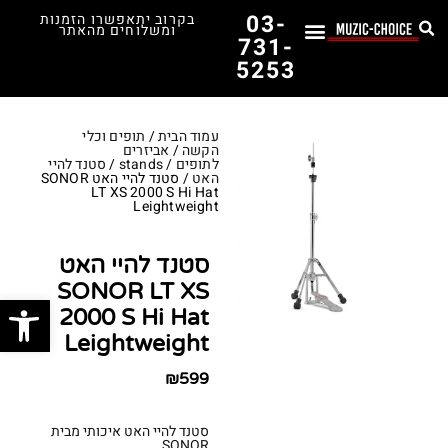
03-
בקרוב יתאפשרו הזמנות
ומשלוחים מהאתר
731-
5253
לימוד נגינה
תופים יד שנייה
תופים וכלי הקשה
כלי קשת וכלי נשיפה
אולפן, הגברה ומגברים
אורגנים, פסנתרים ומקלדות
גיטרות וכלי מיתר
ציוד למוזיקאים
המדריך לבחירת הגיטרה הראשונה שלך – כל מה שצריך לדעת!
עמוד הבית
/
תופים וכלי
הקשה
/
אביזרים
לתופים
/
stands
/
סטנד להיי
האט
/ סטנד להיי האט SONOR
LT XS 2000 S Hi Hat
Leightweight
סטנד להיי האט
SONOR LT XS
פתח סרג
2000 S Hi Hat
Leightweight
₪
599
סטנד להיי האט איכותי מבית
SONOR