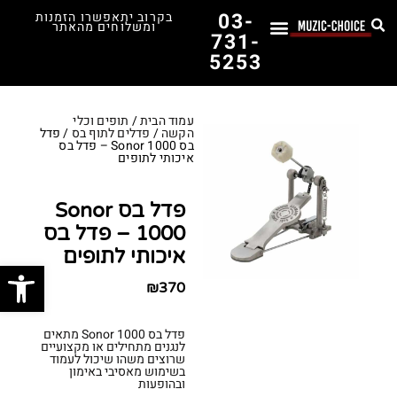
03-
בקרוב יתאפשרו הזמנות
ומשלוחים מהאתר
731-
5253
לימוד נגינה
תופים יד שנייה
תופים וכלי הקשה
כלי קשת וכלי נשיפה
אולפן, הגברה ומגברים
אורגנים, פסנתרים ומקלדות
גיטרות וכלי מיתר
ציוד למוזיקאים
המדריך לבחירת הגיטרה הראשונה שלך – כל מה שצריך לדעת!
עמוד הבית
/
תופים וכלי
הקשה
/
פדלים לתוף בס
/ פדל
בס Sonor 1000 – פדל בס
איכותי לתופים
פדל בס Sonor
1000 – פדל בס
איכותי לתופים
פתח סרג
₪
370
פדל בס Sonor 1000 מתאים
לנגנים מתחילים או מקצועיים
שרוצים משהו שיכול לעמוד
בשימוש מאסיבי באימון
ובהופעות