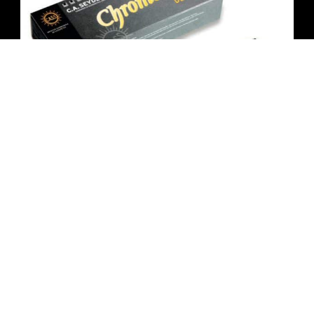
מפוחית כרומטית Seydel DE LUXE – לנגינה מקצועית
₪
840