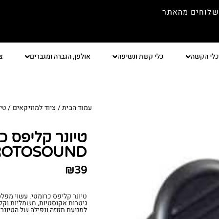
שלוחים מהאתר
כלי הקשה
כלי קשת ונשיפה
אולפן, הגברה ומגברים
צ
עמוד הבית
/
ציוד למוזיקאים
/
טיו
טיונר קליפס כ
ROTOSOUND
₪
39
טיונר קליפס כרומטי. עשוי מפל
גיטרות אקוסטיות, חשמליות וקל
למניעת תזוזה ונפילה של הטיונר