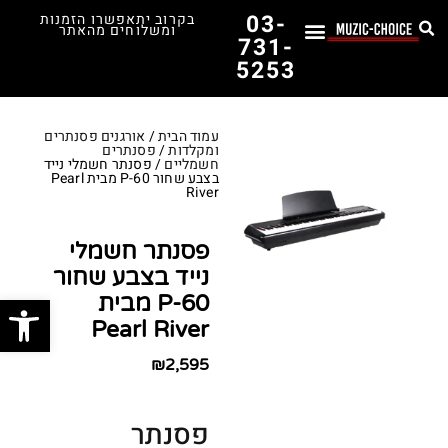
03-
בקרוב יתאפשרו הזמנות
ומשלוחים מהאתר
731-
5253
לימוד נגינה
תופים יד שנייה
תופים וכלי הקשה
כלי קשת וכלי נשיפה
אולפן, הגברה ומגברים
אורגנים, פסנתרים ומקלדות
גיטרות וכלי מיתר
ציוד למוזיקאים
המדריך לבחירת הגיטרה הראשונה שלך – כל מה שצריך לדעת!
עמוד הבית
/
אורגנים פסנתרים
ומקלדות
/
פסנתרים
חשמליים
/ פסנתר חשמלי נייד
בצבע שחור P-60 מבית Pearl
River
פסנתר חשמלי
נייד בצבע שחור
פתח סרג
P-60 מבית
Pearl River
₪
2,595
פסנתר