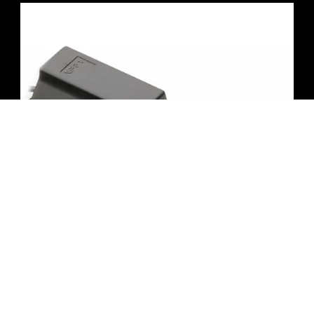
פדל ססטיין Studiologic | VF – אפקט לכלי נגינה