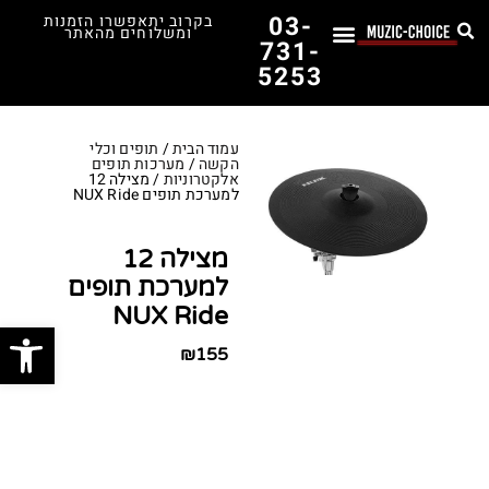
03-
בקרוב יתאפשרו הזמנות
ומשלוחים מהאתר
731-
5253
לימוד נגינה
תופים יד שנייה
תופים וכלי הקשה
כלי קשת וכלי נשיפה
אולפן, הגברה ומגברים
אורגנים, פסנתרים ומקלדות
גיטרות וכלי מיתר
ציוד למוזיקאים
המדריך לבחירת הגיטרה הראשונה שלך – כל מה שצריך לדעת!
עמוד הבית
/
תופים וכלי
הקשה
/
מערכות תופים
אלקטרוניות
/ מצילה 12
למערכת תופים NUX Ride
מצילה 12
למערכת תופים
NUX Ride
פתח סרג
₪
155