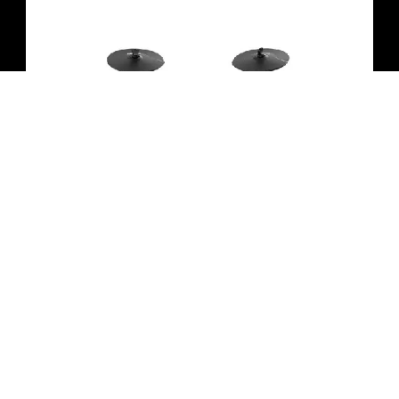
מערכת תופים אלקטרונית NUX DM-310
₪
3,611