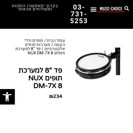
03-
בקרוב יתאפשרו הזמנות
ומשלוחים מהאתר
731-
5253
לימוד נגינה
תופים יד שנייה
תופים וכלי הקשה
כלי קשת וכלי נשיפה
אולפן, הגברה ומגברים
אורגנים, פסנתרים ומקלדות
גיטרות וכלי מיתר
ציוד למוזיקאים
המדריך לבחירת הגיטרה הראשונה שלך – כל מה שצריך לדעת!
עמוד הבית
/
תופים וכלי
הקשה
/
מערכות תופים
אלקטרוניות
/ פד “8 למערכת
תופים NUX DM-7X 8
פד “8 למערכת
תופים NUX
DM-7X 8
פתח סרג
₪
234