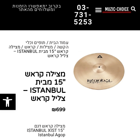
03-
בקרוב יתאפשרו הזמנות
ומשלוחים מהאתר
731-
5253
לימוד נגינה
תופים יד שנייה
תופים וכלי הקשה
כלי קשת וכלי נשיפה
אולפן, הגברה ומגברים
אורגנים, פסנתרים ומקלדות
גיטרות וכלי מיתר
ציוד למוזיקאים
המדריך לבחירת הגיטרה הראשונה שלך – כל מה שצריך לדעת!
עמוד הבית
/
תופים וכלי
הקשה
/
מצילות
/
קראש
/ מצילה
קראש 15″ מבית ISTANBUL –
צליל קראש
מצילה קראש
15″ מבית
ISTANBUL –
פתח סרג
צליל קראש
₪
699
מצילה קראש דגם
“ISTANBUL XIST 15
Istanbul Agop