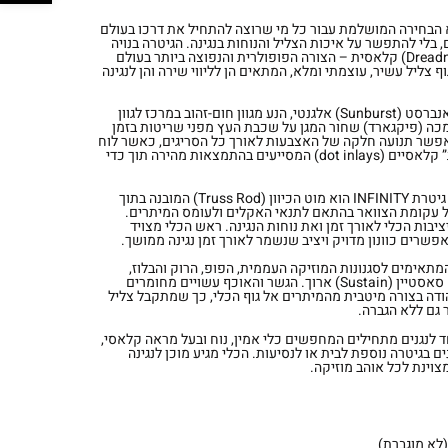
אקוסטית היא הבחירה המושלמת עבור כל מי שרוצה להתחיל את דרכו בעולם
, בלי להתפשר על איכות הצליל והנוחות בנגינה. הגיטרה בנויה
בקונסטרוקציית דרדנוט (Dreadnought) קלאסית – הצורה הפופולרית והנפוצה ביותר בעולם
 צליל עשיר, עוצמתי ומלא, המתאים הן לליווי שירה והן לנגינה
הגוף עשוי מעץ איכותי בגימור סאנברסט (Sunburst) אלגנטי, הנע מגוון חום-זהוב במרכז לגוון
 מכה (פיקגארד) שחור המגן על שכבת העץ מפני שריטות בזמן
אפשר תנועה חלקה של האצבעות לאורך כל הסריגים, כאשר לוח
הסריגים משובץ בסימוני “נקודות” קלאסיים (dot inlays) המסייעים בהתמצאות מהירה תוך כדי
אחד היתרונות המשמעותיים של גיטרת INFINITY הוא מוט הכיוון (Truss Rod) המובנה בתוך
של עקומת הצוואר בהתאם לתנאי האקלים ולעומס המיתרים.
בות הכלי לאורך זמן ואת נוחות הנגינה. ראש הכלי מצויד
מתאימים לסגנונות המוזיקה העממית, הפופ, הרוק והבלוז,
ומייצרים גוון צליל בהיר וברור עם סאסטיין (Sustain) ארוך. הגשר והאוכף עשויים מחומרים
דה בצורה מיטבית מהמיתרים אל גוף הכלי, כך שמתקבל צליל
 גם ללא הגברה.
אימה במיוחד לנגנים מתחילים המחפשים כלי אמין, נוח ובעל מראה קלאסי,
ם בגיטרה נוספת לבית או לנסיעות. הכלי מגיע מוכן לנגינה
מצוינת לכל אוהב מוזיקה.
(לא מוגברת)