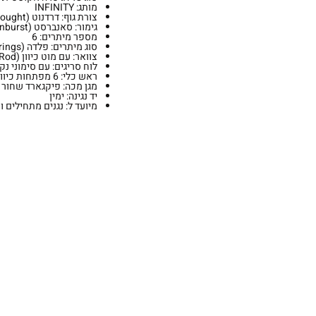
מותג: INFINITY
צורת גוף: דרדנוט (Dreadnought) בגודל מלא
גימור: סאנברסט (Sunburst)
מספר מיתרים: 6
סוג מיתרים: פלדה (Steel Strings)
צוואר: עם מוט כיוון (Truss Rod) מובנה
לוח סריגים: עם סימוני נ
ראש כלי: 6 מפתחות כיוון בפריסת 3+3
מגן מכה: פיקגארד שחור
יד נגינה: ימין
מיועד ל: נגנים מתחילים 