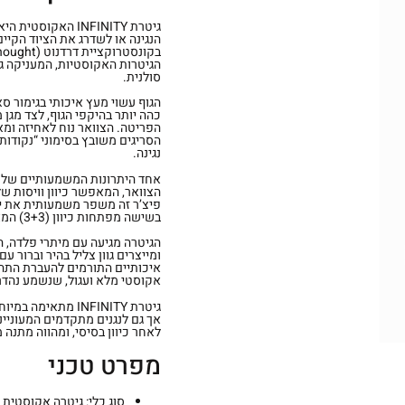
גיטרת INFINITY ה
הנגינה או לשדרג את הציוד הקיים
הגיטרות האקוסטיות, המעניקה גוף
סולנית.
כהה יותר בהיקפי הגוף, לצד מגן
הפריטה. הצוואר נוח לאחיזה ומ
נגינה.
הצוואר, המאפשר כיוון וויסות 
פיצ’ר זה משפר משמעותית את יצי
בשישה מפתחות כיוון (3+3) המאפשרים כוונון מדויק ויציב שנשמר לאורך זמן נגינה ממושך.
הגיטרה מגיעה עם מיתרי פלדה, ה
איכותיים התורמים להעברת התהו
אקוסטי מלא ועגול, שנשמע נהדר
גיטרת INFINITY מת
אך גם לנגנים מתקדמים המעונייני
לאחר כיוון בסיסי, ומהווה מתנה 
מפרט טכני
סוג כלי: גיטרה אקוסטית 