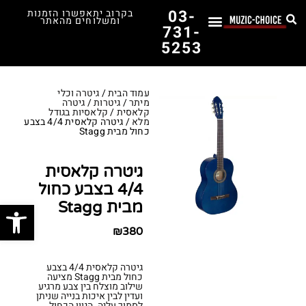
03-
בקרוב יתאפשרו הזמנות
ומשלוחים מהאתר
731-
5253
לימוד נגינה
תופים יד שנייה
תופים וכלי הקשה
כלי קשת וכלי נשיפה
אולפן, הגברה ומגברים
אורגנים, פסנתרים ומקלדות
גיטרות וכלי מיתר
ציוד למוזיקאים
המדריך לבחירת הגיטרה הראשונה שלך – כל מה שצריך לדעת!
עמוד הבית
/
גיטרה וכלי
מיתר
/
גיטרות
/
גיטרה
קלאסית
/
קלאסיות בגודל
מלא
/ גיטרה קלאסית 4/4 בצבע
כחול מבית Stagg
גיטרה קלאסית
4/4 בצבע כחול
פתח סרג
מבית Stagg
₪
380
גיטרה קלאסית 4/4 בצבע
כחול מבית Stagg מציעה
שילוב מוצלח בין צבע מרגיע
ועדין לבין איכות בנייה שניתן
לסמוך עליה. הגוון הכחול