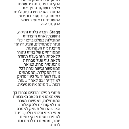
הנקי והרענן, המזכיר שמים
צלולים ושקט, הופך את
הגיטרה הזו לבחירה פופולרית
במיוחד עבור נערים ונערות
המעוניינים באופי הצוואי
הרעננני הזה.
Stagg, חברה בלגית ותיקה,
נחשבת לאחת היצרניות
המובילות בעולם בייצור כלי
נגינה למתחילים, והגיטרה הזו
מייצגת את העקרונות
המסורתיים של בניית גיטרה
קלאסית: חזה בעלת תהודה
מלאה, גוף עגול מבחינת
ארגונומיה נוחה, וצוואר
המאפשר נגישה נוחה לכל
אורך המקלדת. המפתחים
נועדו לשמור על כיוון מדויק
לאורך זמן, גם לאחר שעות
רבות של נגינה אינטנסיבית.
מיתרי הניילון הרכים נבחרו כך
שיצמצמו את הכאב באצבעות
המתחילות, ויאפשרו מעבר
נוח לאקורדים ולסקאלות.
הצבע הכחול מעניק לגיטרה
אופי רציני ובלתי בולט, בניגוד
לגוונים בוטים או קיצוניים
יותר, ומתאים גם לבנים וגם
לבנות.