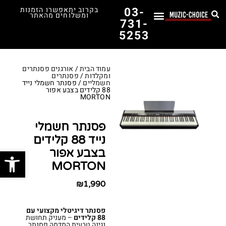
03-
בקרוב יתאפשרו הזמנות
ומשלוחים מהאתר
731-
5253
לימוד נגינה
תופים יד שנייה
תופים וכלי הקשה
כלי קשת וכלי נשיפה
אולפן, הגברה ומגברים
אורגנים, פסנתרים ומקלדות
גיטרות וכלי מיתר
ציוד למוזיקאים
המדריך לבחירת הגיטרה הראשונה שלך – כל מה שצריך לדעת!
עמוד הבית
/
אורגנים פסנתרים
ומקלדות
/
פסנתרים
חשמליים
/ פסנתר חשמלי נייד
88 קלידים בצבע אפור
MORTON
פסנתר חשמלי
נייד 88 קלידים
פתח סרג
בצבע אפור
MORTON
₪
1,990
פסנתר דיגיטלי מקצועי עם
88 קלידים
– מעניק תחושת
נגינה טבעית המדמה פסנתר