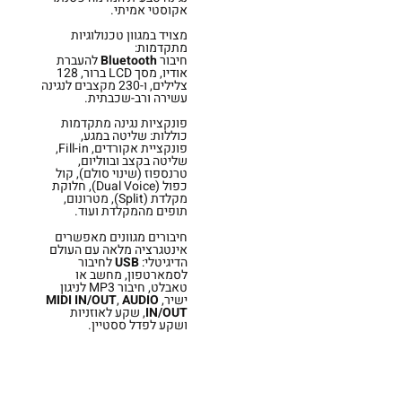
אקוסטי אמיתי.
מצויד במגוון טכנולוגיות
מתקדמות:
חיבור
Bluetooth
להעברת
אודיו, מסך LCD ברור, 128
צלילים, ו-230 מקצבים לנגינה
עשירה ורב-שכבתית.
פונקציות נגינה מתקדמות
כוללות: שליטה במגע,
פונקציית אקורדים, Fill-in,
שליטה בקצב ובווליום,
טרנספוז (שינוי סולם), קול
כפול (Dual Voice), חלוקת
מקלדת (Split), מטרונום,
תופים מהמקלדת ועוד.
חיבורים מגוונים מאפשרים
אינטגרציה מלאה עם העולם
הדיגיטלי:
USB
לחיבור
לסמארטפון, מחשב או
טאבלט, חיבור MP3 לניגון
ישיר,
AUDIO
,
MIDI IN/OUT
IN/OUT
, שקע לאוזניות
ושקע לפדל ססטיין.