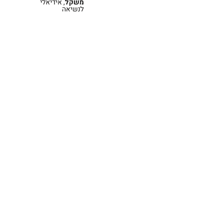
משקל
, אידיאלי
לנשיאה