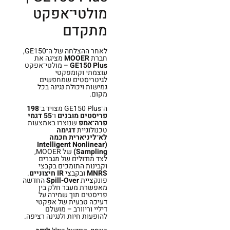
מולטי־אפקט
מתקדם
לאחר ההצלחה של ה־GE150,
חברת
MOOER
מציגה את
GE150 Plus
– מולטי־אפקט
עוצמתי וקומפקטי
לגיטריסטים שמחפשים
גמישות ויכולת נגינה בכל
מקום.
ה־GE150 Plus מצויד ב־
198
פריסטים מובנים
ו־
55 דגמי
פרה־אמפ
שנוצרו באמצעות
טכנולוגיית
דגימה
לא־ליניארית חכמה
(Intelligent Nonlinear
Sampling)
של MOOER,
לצד מודולים של מגברים
וקבינות התומכים בקבצי
MNRS
ובקבצי
IR חיצוניים
.
פונקציית
Spill-Over
החדשה
מאפשרת מעבר חלק בין
פריסטים תוך שמירה על
דעיכה טבעית של אפקטי
דיליי וריוורב – מושלם
להופעות חיות ולנגינה רציפה.