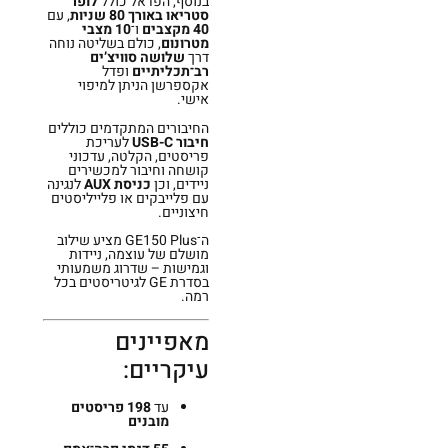
בנוסף, הפדאל כולל
לופר
סטריאו באורך 80 שניות
, עם
40 מקצבים
ו־
10 מצבי
מטרונום
, כולם בשליטה נוחה
דרך
שלושה סוויצ’ים
רב־תכליתיים
ופדל
אקספרשן הניתן למיפוי
אישי.
החיבורים המתקדמים כוללים
חיבור USB-C
לעריכת
פריסטים, הקלטה, עדכוני
קושחה וחיבור למכשירים
ניידים, וכן
כניסת AUX
לנגינה
עם פלייבקים או פלייליסטים
חיצוניים.
ה־GE150 Plus מציע שילוב
מושלם של עוצמה, ניידות
וגמישות – שדרוג משמעותי
בסדרת GE לגיטריסטים בכל
רמה.
מאפיינים
עיקריים:
עד
198 פריסטים
מובנים