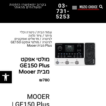
03-
בקרוב יתאפשרו הזמנות
ומשלוחים מהאתר
731-
5253
לימוד נגינה
תופים יד שנייה
תופים וכלי הקשה
כלי קשת וכלי נשיפה
אולפן, הגברה ומגברים
אורגנים, פסנתרים ומקלדות
גיטרות וכלי מיתר
ציוד למוזיקאים
המדריך לבחירת הגיטרה הראשונה שלך – כל מה שצריך לדעת!
עמוד הבית
/
גיטרה וכלי
מיתר
/
ציוד נלווה
לגיטרה
/
פדאלים ואפקטים
לגיטרה
/ מולטי אפקט GE150
Plus מבית Mooer
מולטי אפקט
GE150 Plus
פתח סרג
מבית Mooer
₪
780
MOOER
GE150 Plus |