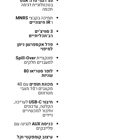
55 דגמי פרה־אמפ
בטכנולוגיית דגימה
חכמה
תמיכה בקבצי
MNRS
ו־
IR חיצוניים
3 סוויצ’ים
רב־תכליתיים
פדל אקספרשן ניתן
למיפוי
פונקציית
Spill-Over
למעברים חלקים
לופר סטריאו 80
שניות
מכונת תופים
עם 40
מקצבים ו־10 מצבי
מטרונום
חיבור USB-C
לעריכה,
הקלטה, עדכונים
וחיבור למכשירים
ניידים
כניסת AUX
לנגינה עם
פלייבקים
עיצוב קומפקטי וקל