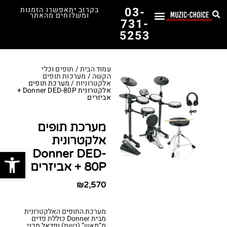
03-
בקרוב יתאפשרו הזמנות
ומשלוחים מהאתר
731-
5253
לימוד נגינה
תופים יד שנייה
תופים וכלי הקשה
כלי קשת וכלי נשיפה
אולפן, הגברה ומגברים
אורגנים, פסנתרים ומקלדות
גיטרות וכלי מיתר
ציוד למוזיקאים
המדריך לבחירת הגיטרה הראשונה שלך – כל מה שצריך לדעת!
עמוד הבית
/
תופים וכלי
הקשה
/
מערכות תופים
אלקטרוניות
/ מערכת תופים
אלקטרונית Donner DED-80P +
אביזרים
מערכת תופים
אלקטרונית
פתח סרג
Donner DED-
80P + אביזרים
₪
2,570
מערכת התופים האלקטרונית
מבית Donner כוללת פדים
מ”מאש” (רשת) ופדאל מכני