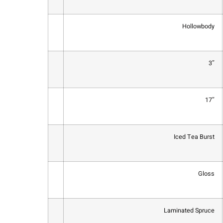
Hollowbody
3″
17″
Iced Tea Burst
Gloss
Laminated Spruce