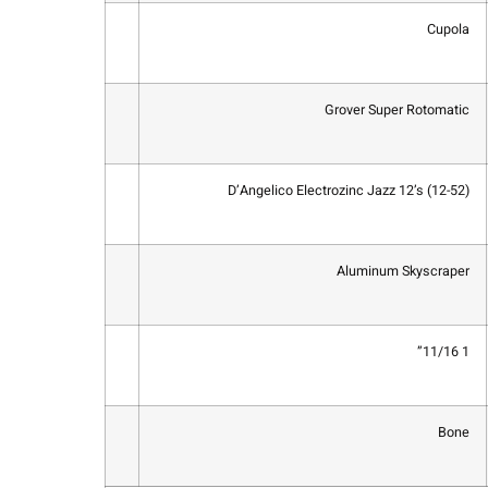
Cupola
Grover Super Rotomatic
D’Angelico Electrozinc Jazz 12’s (12-52)
Aluminum Skyscraper
1 11/16”
Bone