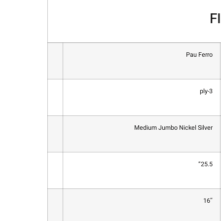
F
Pau Ferro
3-ply
Medium Jumbo Nickel Silver
25.5”
16″