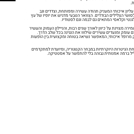
.
עץ אשוח עליון איכותי המעניק תהודה עשירה ומפותחת, וצדדים וגב
ושי הצלילים הבודדים. הצוואר הטבעי מדגיש את יופיו של עץ
נטי וקלאסי המתאים גם לבמה וגם לסטודיו.
ה מצוינת על כיוון לאורך שנים רבות, והניילון העמוק והעשיר
עומק ומנעדים עשירים שילווו את הנגינה בכל שלב הדרך.
ק מרופד איכותי, המאפשר נשיאה בטוחה ומקצועית בין הופעות
קלים, זוהי אחת הגיטרות היוקרתיות במבחר הקטגוריה, ומיועדת למתקדמים
ל ברמה אמנותית גבוהה בלי להתפשר על אסטטיקה.