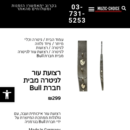
03-
בקרוב יתאפשרו הזמנות
ומשלוחים מהאתר
731-
5253
לימוד נגינה
תופים יד שנייה
תופים וכלי הקשה
כלי קשת וכלי נשיפה
אולפן, הגברה ומגברים
אורגנים, פסנתרים ומקלדות
גיטרות וכלי מיתר
ציוד למוזיקאים
המדריך לבחירת הגיטרה הראשונה שלך – כל מה שצריך לדעת!
עמוד הבית
/
גיטרה וכלי
מיתר
/
ציוד נלווה
לגיטרה
/
רצועות
לגיטרה
/ רצועת עור לגיטרה
מבית חברת Bull
רצועת עור
לגיטרה מבית
פתח סרג
חברת Bull
₪
299
רצועת עור איכותית ועבה, עם
גולגלות ממתכת המיוצרת על
ידי חברת Bull בגרמניה
Made In Germany