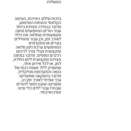
המשלוח.
בזכות שילוב האיכות, העיצוב
הקלאסי והנוחות השימוש,
מדובר בבחירה מצוינת ביותר
עבור הורים המחפשים מתנה
משמעותית שתלווה את הילד
לאורך זמן, וכן עבור מתחילים
בוגרים או מתקדמים
המחפשים ערכת ניגון מלאה
ומקצועית מבלי צורך לרכוש
רכיבים נוספים. מדובר במתנה
מצוינת ומקצועית ליום הולדת,
לחג, או לכל אירוע אחר,
שתעניק לילד שעות רבות של
הנאה והתקדמות מוזיקלית.
מדובר בהשקעה שמעניקה
ערך אמיתי לאורך זמן רב,
ומעניקה שקט נפשי להורים
שבחרו עבור ילדם כלי נגינה
אמין ואיכותי.