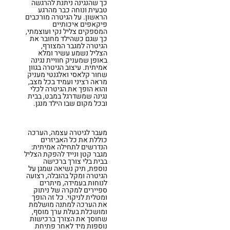
כך שהנגינה ניתנת להרגשה
טבעית ונוחה כבר מהרגע
הראשון. על הגיטרה מורכבים
פיקאפים איכותיים
המספקים צליל נקי ועוצמתי,
כך שגם כשהילד מחובר את
הגיטרה למגבר המצורף,
הצליל נשמע עשיר ומלא
באופן שמעניק חוויית נגינה
אמיתית. עיצוב הגיטרה בגוון
שחור קלאסי ואלגנטי מעניק
מראה רציני ועמיד בכל מצב,
והוא הופך את הגיטרה לכלי
נגינה שמשדרגל במבט, בבית
ובכל מקום שבו הילד מנגן.
מעבר לגיטרה עצמה, הערכה
כוללת את כל האביזרים
הנדרשים לתחילה אמיתית:
מגבר קטן ונייד להפקת הצליל
בבית בלי צורך ברכישה
נוספת, תיק נשיאה שמגן על
הגיטרה ומקל בהובלה, רצועה
לנוחות בעמידה, מיתרים
ספיירים למקרה של ניתוק
ומטלית לניקוי. כל זה הופך
את הערכה למתנה מושלמת
ומושכלת בעלת ערך מוסף,
שחוסך את הצורך ברכישות
נוספות מיד לאחר פתיחת