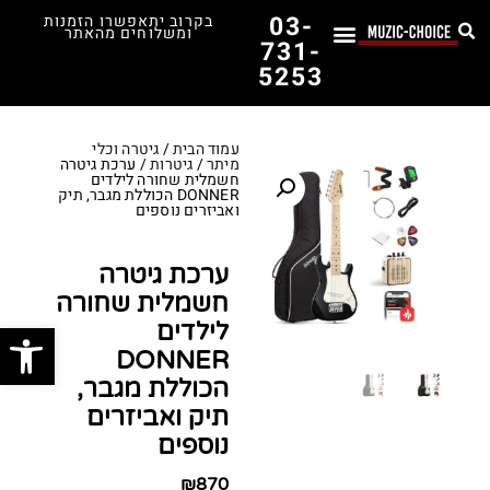
03-
בקרוב יתאפשרו הזמנות
ומשלוחים מהאתר
731-
5253
לימוד נגינה
תופים יד שנייה
תופים וכלי הקשה
כלי קשת וכלי נשיפה
אולפן, הגברה ומגברים
אורגנים, פסנתרים ומקלדות
גיטרות וכלי מיתר
ציוד למוזיקאים
המדריך לבחירת הגיטרה הראשונה שלך – כל מה שצריך לדעת!
עמוד הבית
/
גיטרה וכלי
מיתר
/
גיטרות
/ ערכת גיטרה
חשמלית שחורה לילדים
DONNER הכוללת מגבר, תיק
ואביזרים נוספים
ערכת גיטרה
חשמלית שחורה
פתח סרג
לילדים
DONNER
הכוללת מגבר,
תיק ואביזרים
נוספים
₪
870