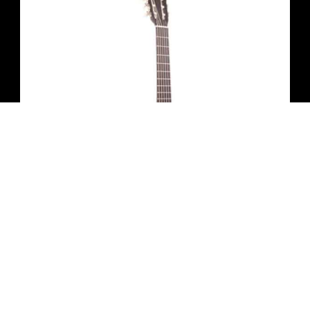
גיטרה קלאסית 1/2 שחורה + נרתיק INFINITY
₪
380