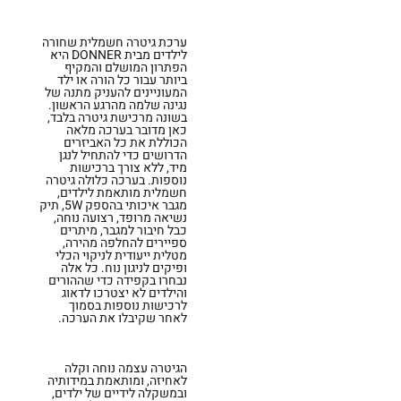
ערכת גיטרה חשמלית שחורה
לילדים מבית DONNER היא
הפתרון המושלם והמקיף
ביותר עבור כל הורה או ילד
המעוניינים להעניק מתנה של
נגינה שלמה מהרגע הראשון.
בשונה מרכישת גיטרה בלבד,
כאן מדובר בערכה מלאה
הכוללת את כל האביזרים
הדרושים כדי להתחיל לנגן
מיד, ללא צורך ברכישות
נוספות. בערכה כלולה גיטרה
חשמלית מותאמת לילדים,
מגבר איכותי בהספק 5W, תיק
נשיאה מרופד, רצועה נוחה,
כבל חיבור למגבר, מיתרים
ספיירים להחלפה מהירה,
מטלית ייעודית לניקוי הכלי
ופיקים לניגון נוח. כל אלה
נבחרו בקפידה כדי שההורים
והילדים לא יצטרכו לדאוג
לרכישות נוספות בסמוך
לאחר שקיבלו את הערכה.
הגיטרה עצמה נוחה וקלה
לאחיזה, ומותאמת במידותיה
ובמשקלה לידיים של ילדים,