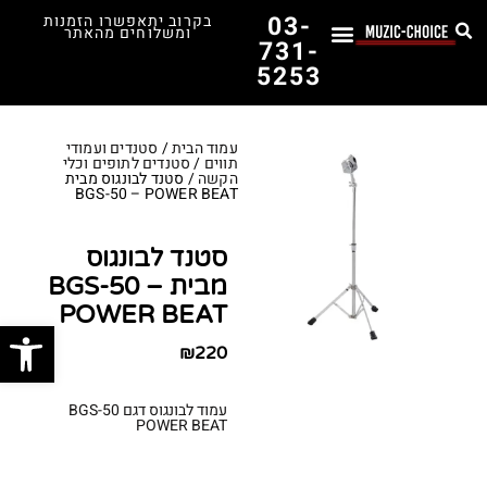
03-
בקרוב יתאפשרו הזמנות
ומשלוחים מהאתר
731-
5253
לימוד נגינה
תופים יד שנייה
תופים וכלי הקשה
כלי קשת וכלי נשיפה
אולפן, הגברה ומגברים
אורגנים, פסנתרים ומקלדות
גיטרות וכלי מיתר
ציוד למוזיקאים
המדריך לבחירת הגיטרה הראשונה שלך – כל מה שצריך לדעת!
עמוד הבית
/
סטנדים ועמודי
תווים
/
סטנדים לתופים וכלי
הקשה
/ סטנד לבונגוס מבית
BGS-50 – POWER BEAT
סטנד לבונגוס
מבית BGS-50 –
POWER BEAT
פתח סרג
₪
220
עמוד לבונגוס דגם
-50
BGS
POWER BEAT