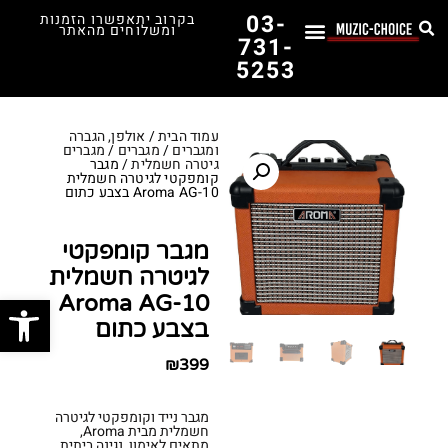
03-
בקרוב יתאפשרו הזמנות
ומשלוחים מהאתר
731-
5253
לימוד נגינה
תופים יד שנייה
תופים וכלי הקשה
כלי קשת וכלי נשיפה
אולפן, הגברה ומגברים
אורגנים, פסנתרים ומקלדות
גיטרות וכלי מיתר
ציוד למוזיקאים
המדריך לבחירת הגיטרה הראשונה שלך – כל מה שצריך לדעת!
עמוד הבית
/
אולפן, הגברה
ומגברים
/
מגברים
/
מגברים
גיטרה חשמלית
/ מגבר
קומפקטי לגיטרה חשמלית
Aroma AG-10 בצבע כתום
מגבר קומפקטי
לגיטרה חשמלית
פתח סרג
Aroma AG-10
בצבע כתום
₪
399
מגבר נייד וקומפקטי לגיטרה
חשמלית מבית Aroma,
מתאים לאימון, נגינה ביתית.