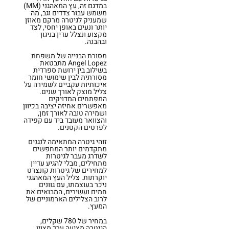
במדגם זה, עץ המאהגני (MM)
משמש עבור צדדים וגב, מה
שמעניק לגיטרה מרקם מאוזן
יותר ונעים באופן יחסי, לצד
מקצוע ונצלל עדין בניגון
ובהבנה.
מסורת הבנייה של משפחת
Angel Lopez מתבטאת
בשילוב בין ירושת ספרדית
מסורתית לבין שימושי חומר
איכותיות עקביים לשמירה על
צליל מוצק לאורך שנים.
המפתחים המדויקים
מאפשרים אחיזה יציבה בכיוון
ושמירה טובה לאורך זמן,
והצוואר מעובד ביד עם קפידה
לפרטים הקטנים.
זוהי גיטרה המתאימה לנגנים
מתקדמים יותר המחפשים
לשדרג מעבר לגיטרות
מתחילים, מבלי להגיע עדיין
למחירים של גיטרות קונצרט
יוקרתות. צליל העץ המאהגני
ניכר בעוצמתו, עם גוונים
חמים ועשירים, המבואים את
לרוב הצלילים הארמוניים של
המעץ.
במחיר של 780 שקלים,
הגיטרה מציעה ערך מצוין