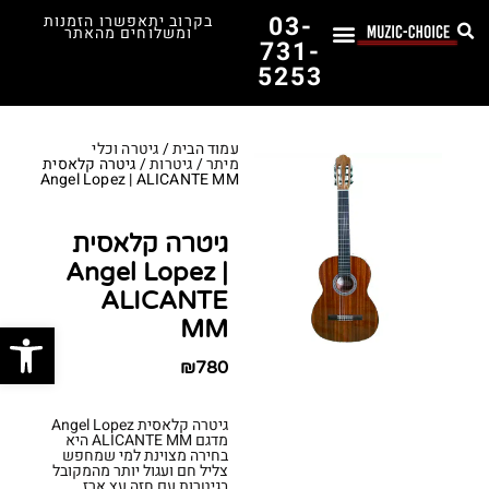
03-
בקרוב יתאפשרו הזמנות
ומשלוחים מהאתר
731-
5253
לימוד נגינה
תופים יד שנייה
תופים וכלי הקשה
כלי קשת וכלי נשיפה
אולפן, הגברה ומגברים
אורגנים, פסנתרים ומקלדות
גיטרות וכלי מיתר
ציוד למוזיקאים
המדריך לבחירת הגיטרה הראשונה שלך – כל מה שצריך לדעת!
עמוד הבית
/
גיטרה וכלי
מיתר
/
גיטרות
/ גיטרה קלאסית
Angel Lopez | ALICANTE MM
גיטרה קלאסית
Angel Lopez |
ALICANTE
פתח סרג
MM
₪
780
גיטרה קלאסית Angel Lopez
מדגם ALICANTE MM היא
בחירה מצוינת למי שמחפש
צליל חם ועגול יותר מהמקובל
בגיטרות עם חזה עץ ארז.