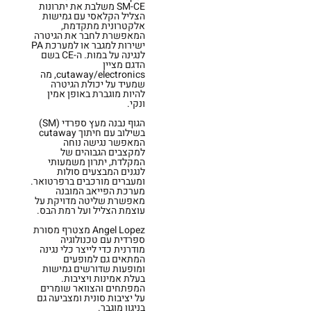
SM-CE משלבת את יתרונות
הצליל הקלאסי עם גמישות
אלקטרונית מתקדמת,
המאפשרת לחבר את הגיטרה
ישירות למגבר או למערכת PA
לנגינה על במות. ה-CE בשם
הדגם מציין
cutaway/electronics, מה
שמעיד על יכולת הגיטרה
להיות מוגברת באופן אמין
ונקי.
הגוף נבנה מעץ ספרדי (SM)
בשילוב עם חיתוך cutaway
המאפשר נגישה נוחה
למקצבים הגבוהים של
המקלדת, יתרון משמעותי
לנגנים המבצעים סולות
ומעברים מורכבים ברפרטואר.
מערכת הפייאב המובנה
מאפשרת שליטה מדויקת על
עוצמת הצליל ועל רמת הבס.
Angel Lopez מצטרף מסורת
ספרדית עם טכנולוגיה
מודרנית כדי לייצר כלי נגינה
המתאים גם למופעים
ומופעות שדורשים גמישות
בעלת אמינות ויציבות.
המפתחים והצוואר שומרים
על יציבות סונית ומצביעה גם
בניגון מוגבר.