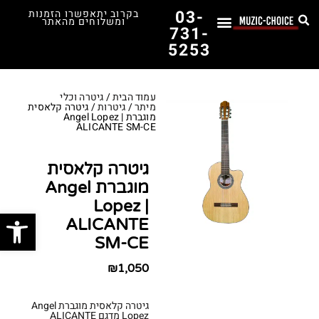
03-
בקרוב יתאפשרו הזמנות
ומשלוחים מהאתר
731-
5253
לימוד נגינה
תופים יד שנייה
תופים וכלי הקשה
כלי קשת וכלי נשיפה
אולפן, הגברה ומגברים
אורגנים, פסנתרים ומקלדות
גיטרות וכלי מיתר
ציוד למוזיקאים
המדריך לבחירת הגיטרה הראשונה שלך – כל מה שצריך לדעת!
עמוד הבית
/
גיטרה וכלי
מיתר
/
גיטרות
/ גיטרה קלאסית
מוגברת Angel Lopez |
ALICANTE SM-CE
גיטרה קלאסית
מוגברת Angel
Lopez |
פתח סרג
ALICANTE
SM-CE
₪
1,050
גיטרה קלאסית מוגברת Angel
Lopez מדגם ALICANTE