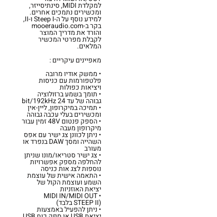
למקלדת MIDI, סינתיסייזר,
ומכשירים נתמכים אחרים.
למידע נוסף על ה-Steep I ו-II,
בקר ב-mooeraudio.com
והורד את מדריך המוצר
לקבלת מפרטי המכשיר
המלאים.
מאפיינים עיקריים :
• ממשק אודיו מרובה
פלטפורמות עם כניסות
ויציאות כפולות
• תומך בשמע ברזולוציה
גבוהה של עד 24 bit/192kHz
• תמיכה במיקרופון, ליין-אין
ומכשירים בעלי עכבה גבוהה
• הספק פנטום 48V זמין עבור
מיקרופון מעבה
• ניתן לכוונן צג ישיר עם אפס
השהייה ומסך DAW בנפרד או
מעורב
• צג ישיר סטריאו/מונו שניתן
להחלפה מספק אפשרויות
נוספות לצג אות כניסה
• התאמה אישית של עוצמת
השמע ועוצמת הקול של
יציאת האוזניות
• MIDI IN/MIDI OUT
(STEEP II בלבד)
• ניתן להפעיל באמצעות
יציאת USB או ספק כוח USB