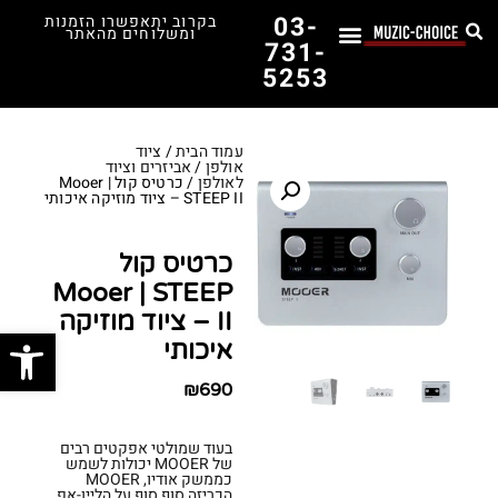
03-
בקרוב יתאפשרו הזמנות
ומשלוחים מהאתר
731-
5253
לימוד נגינה
תופים יד שנייה
תופים וכלי הקשה
כלי קשת וכלי נשיפה
אולפן, הגברה ומגברים
אורגנים, פסנתרים ומקלדות
גיטרות וכלי מיתר
ציוד למוזיקאים
המדריך לבחירת הגיטרה הראשונה שלך – כל מה שצריך לדעת!
עמוד הבית
/
ציוד
אולפן
/
אביזרים וציוד
לאולפן
/ כרטיס קול Mooer |
STEEP II – ציוד מוזיקה איכותי
כרטיס קול
Mooer | STEEP
II – ציוד מוזיקה
פתח סרג
איכותי
₪
690
בעוד שמולטי אפקטים רבים
של MOOER יכולות לשמש
כממשק אודיו, MOOER
הכריזה סוף סוף על הליין-אפ