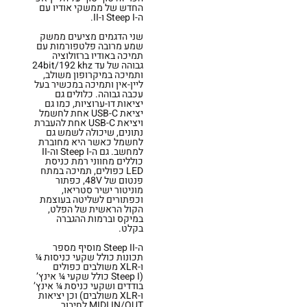
החדש של ממשקי אודיו עם
ה-Steep I ו-II.
שני הדגמים מציעים ממשק
שמע מרובה פלטפורמות עם
תמיכה באודיו ברזולוציה
גבוהה של עד 24bit/192 khz
ותמיכה במיקרופון משולב,
ליין-אין ותמיכה במכשיר בעל
עכבה גבוהה. כלולים גם
יציאות דו-ערוציות, כמו גם
יציאת USB-C אחת לחשמל
ויציאת USB-C אחת להעברת
נתונים, שיכולה לשמש גם
לחשמל כאשר היא מחוברת
למחשב. גם ה-Steep I וה-II
כוללים מחווני רמת כניסת
LED כפולים, תמיכה במתח
פנטום של 48V, כפתור
מוניטור ישיר סטריאו,
וכפתורים לשליטה בעוצמת
הקול הראשית של הפלט,
במיקס וברמות ההגברה
בקלט.
ה-Steep II מוסיף מספר
תכונות כולל שקעי כניסות ¼
ו-XLR משולבים כפולים
(Steep I כולל שקעי ¼ אינץ’
בודדים ושקעי כניסת ¼ אינץ’
ו-XLR משולבים) וכן יציאות
MIDI IN/OUT לחיבור