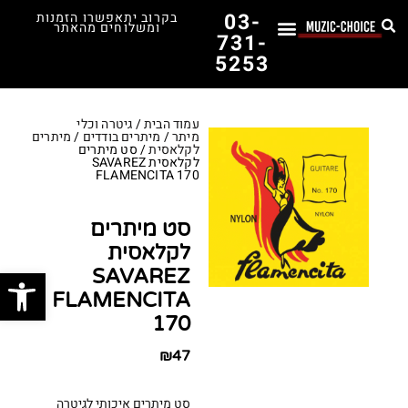
03-
בקרוב יתאפשרו הזמנות
ומשלוחים מהאתר
731-
5253
לימוד נגינה
תופים יד שנייה
תופים וכלי הקשה
כלי קשת וכלי נשיפה
אולפן, הגברה ומגברים
אורגנים, פסנתרים ומקלדות
גיטרות וכלי מיתר
ציוד למוזיקאים
המדריך לבחירת הגיטרה הראשונה שלך – כל מה שצריך לדעת!
עמוד הבית
/
גיטרה וכלי
מיתר
/
מיתרים בודדים
/
מיתרים
לקלאסית
/ סט מיתרים
לקלאסית SAVAREZ
FLAMENCITA 170
סט מיתרים
לקלאסית
פתח סרג
SAVAREZ
FLAMENCITA
170
₪
47
סט מיתרים איכותי לגיטרה