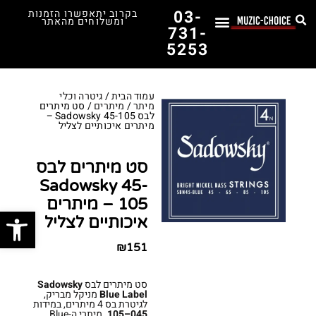
03-
בקרוב יתאפשרו הזמנות
ומשלוחים מהאתר
731-
5253
לימוד נגינה
תופים יד שנייה
תופים וכלי הקשה
כלי קשת וכלי נשיפה
אולפן, הגברה ומגברים
אורגנים, פסנתרים ומקלדות
גיטרות וכלי מיתר
ציוד למוזיקאים
המדריך לבחירת הגיטרה הראשונה שלך – כל מה שצריך לדעת!
עמוד הבית
/
גיטרה וכלי
מיתר
/
מיתרים
/ סט מיתרים
לבס Sadowsky 45-105 –
מיתרים איכותיים לצליל
סט מיתרים לבס
Sadowsky 45-
105 – מיתרים
פתח סרג
איכותיים לצליל
₪
151
סט מיתרים לבס
Sadowsky
Blue Label
מניקל מבריק,
לגיטרת בס 4 מיתרים, במידות
045–105
. מיתרי ה-Blue