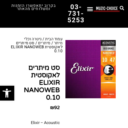
03-
בקרוב יתאפשרו הזמנות
ומשלוחים מהאתר
731-
5253
לימוד נגינה
תופים יד שנייה
תופים וכלי הקשה
כלי קשת וכלי נשיפה
אולפן, הגברה ומגברים
אורגנים, פסנתרים ומקלדות
גיטרות וכלי מיתר
ציוד למוזיקאים
המדריך לבחירת הגיטרה הראשונה שלך – כל מה שצריך לדעת!
עמוד הבית
/
גיטרה וכלי
מיתר
/
מיתרים
/ סט מיתרים
לאקוסטית ELIXIR NANOWEB
0.10
סט מיתרים
לאקוסטית
ELIXIR
פתח סרג
NANOWEB
0.10
₪
92
Elixir – Acoustic