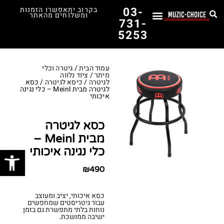
03-
בקרוב יתאפשרו הזמנות
ומשלוחים מהאתר
731-
5253
לימוד נגינה
תופים יד שנייה
תופים וכלי הקשה
כלי קשת וכלי נשיפה
אולפן, הגברה ומגברים
אורגנים, פסנתרים ומקלדות
גיטרות וכלי מיתר
ציוד למוזיקאים
המדריך לבחירת הגיטרה הראשונה שלך – כל מה שצריך לדעת!
עמוד הבית
/
גיטרה וכלי
מיתר
/
ציוד נלווה
לגיטרה
/
כיסא לגיטרה
/ כסא
לגיטרה מבית Meinl – כלי נגינה
איכותי
כסא לגיטרה
מבית Meinl –
פתח סרג
כלי נגינה איכותי
₪
490
כסא איכותי, יציב ומעוצב
עבור גיטריסטים שמחפשים
נוחות בלתי מתפשרת גם בזמן
ישיבה ממושכת.