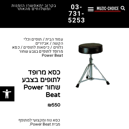
03-
בקרוב יתאפשרו הזמנות
ומשלוחים מהאתר
731-
5253
לימוד נגינה
תופים יד שנייה
תופים וכלי הקשה
כלי קשת וכלי נשיפה
אולפן, הגברה ומגברים
אורגנים, פסנתרים ומקלדות
גיטרות וכלי מיתר
ציוד למוזיקאים
המדריך לבחירת הגיטרה הראשונה שלך – כל מה שצריך לדעת!
עמוד הבית
/
תופים וכלי
הקשה
/
אביזרים
נלווים
/
כיסאות לתופים
/ כסא
מרופד לתופים בצבע שחור
Power Beat
כסא מרופד
לתופים בצבע
פתח סרג
שחור Power
Beat
₪
550
כסא נוח ומקצועי למתופף
מבית Power Beat.