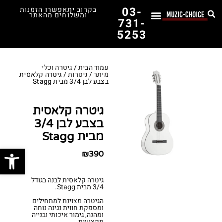
03-
בקרוב יתאפשרו הזמנות
ומשלוחים מהאתר
731-
5253
לימוד נגינה
תופים יד שנייה
תופים וכלי הקשה
כלי קשת וכלי נשיפה
אולפן, הגברה ומגברים
אורגנים, פסנתרים ומקלדות
גיטרות וכלי מיתר
ציוד למוזיקאים
המדריך לבחירת הגיטרה הראשונה שלך – כל מה שצריך לדעת!
עמוד הבית
/
גיטרה וכלי
מיתר
/
גיטרות
/ גיטרה קלאסית
בצבע לבן 3/4 מבית Stagg
גיטרה קלאסית
בצבע לבן 3/4
מבית Stagg
פתח סרג
₪
390
גיטרה קלאסית לבנה בגודל
3/4 מבית Stagg.
הגיטרה מצוינת למתחילים
ומספקת חווית נגינה נוחה
ומהנה, גימור איכותי ובנייה
מקצועית.