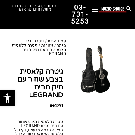
03-
בקרוב יתאפשרו הזמנות
ומשלוחים מהאתר
731-
5253
לימוד נגינה
תופים יד שנייה
תופים וכלי הקשה
כלי קשת וכלי נשיפה
אולפן, הגברה ומגברים
אורגנים, פסנתרים ומקלדות
גיטרות וכלי מיתר
ציוד למוזיקאים
המדריך לבחירת הגיטרה הראשונה שלך – כל מה שצריך לדעת!
עמוד הבית
/
גיטרה וכלי
מיתר
/
גיטרות
/ גיטרה קלאסית
בצבע שחור עם תיק מבית
LEGRAND
גיטרה קלאסית
בצבע שחור עם
תיק מבית
פתח סרג
LEGRAND
₪
420
גיטרה קלאסית בצבע שחור
עם תיק מבית LEGRAND
מציעה מראה מרשים, נקי ועל
על-זמני, המתאים בשווה לכל