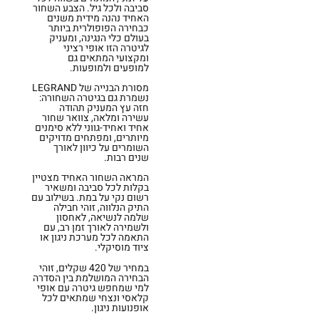
סביבה ולכל גיל. הצבע השחור
האחיד נהנה מידית משנים
כבחירה הפופולרית ביותר
בעולם כלי הנגינה, ומעניק
לגיטרה הזו אופי רציני
ומקצועי המתאים גם
למופעים ולמופעות.
מסורת הבנייה של LEGRAND
נשמרת גם בגיטרה השחורה:
חזה עץ המעניק תהודה
עשירה ומלאה, צוואר שחור
אחיד ואחיד-גווני ללא סימנים
מיותרים, ומפתחים מדויקים
השומרים על כיוון לאורך
שנים רבות.
המראה השחור האחיד מצטיין
בקלות לכל סביבה ומשאיר
רשום נקי על במת. בשילוב עם
התיק הנלווה, זוהי חבילה
שלמה לנשיאה, לאחסון
ולשמירה לאורך זמן רב, עם
התאמה לכל מערכת ניגון או
ציוד מוסיקלי.
במחיר של 420 שקלים, זוהי
הבחירה המושלמת בין הסדרה
למי שמחפש גיטרה עם אופי
קלאסי ונצחי שמתאים לכל
אופנועות ניגון.