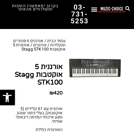
03-
בקרוב יתאפשרו הזמנות
ומשלוחים מהאתר
731-
5253
לימוד נגינה
תופים יד שנייה
תופים וכלי הקשה
כלי קשת וכלי נשיפה
אולפן, הגברה ומגברים
אורגנים, פסנתרים ומקלדות
גיטרות וכלי מיתר
ציוד למוזיקאים
המדריך לבחירת הגיטרה הראשונה שלך – כל מה שצריך לדעת!
עמוד הבית
/
אורגנים פסנתרים
ומקלדות
/
אורגנים
/ אורגנית 5
אוקטבות Stagg STK100
אורגנית 5
אוקטבות Stagg
STK100
פתח סרג
₪
420
אורגנית עם 61 קלידים (5
אוקטבות), בעלי גימור שנהב
ומגע איכותי המדמה ריבאונד
אמיתי.
האורגנית כוללת: